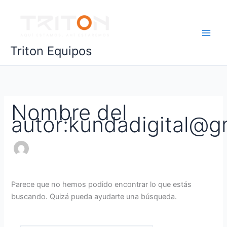
Ir
Buscar
al
por:
contenido
Triton Equipos
Nombre del
autor:kundadigital@g
Parece que no hemos podido encontrar lo que estás
buscando. Quizá pueda ayudarte una búsqueda.